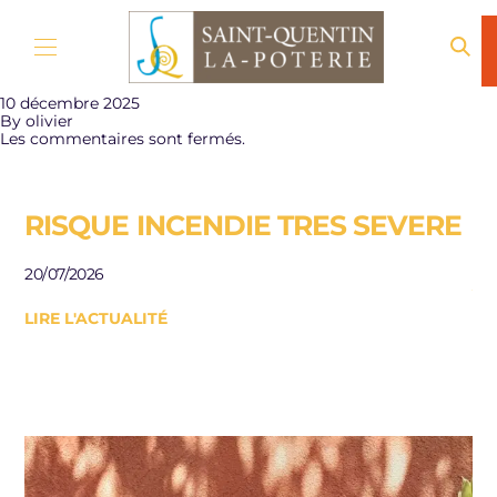
Aller au contenu
10 décembre 2025
By
olivier
Les commentaires sont fermés.
RISQUE INCENDIE TRES SEVERE
E
R
20/07/2026
J
LIRE L'ACTUALITÉ
Be
le
10/
LI