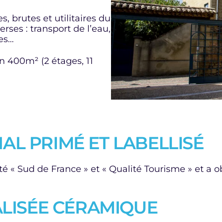
, brutes et utilitaires du
rses : transport de l’eau,
les…
n 400m² (2 étages, 11
AL PRIMÉ ET LABELLISÉ
é « Sud de France » et « Qualité Tourisme » et a 
ALISÉE CÉRAMIQUE