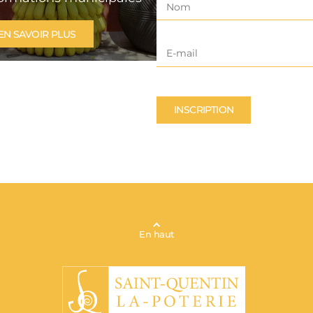
ns vous accueille
2026
EN SAVOIR PLUS
L'ACTUALITÉ
INSCRIPTION
En haut