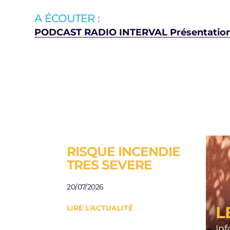
A ÉCOUTER :
PODCAST RADIO INTERVAL Présentation 
RISQUE INCENDIE
ESP
TRES SEVERE
A L
AU
20/07/2026
JAR
L
LIRE L'ACTUALITÉ
Besoi
rési
In