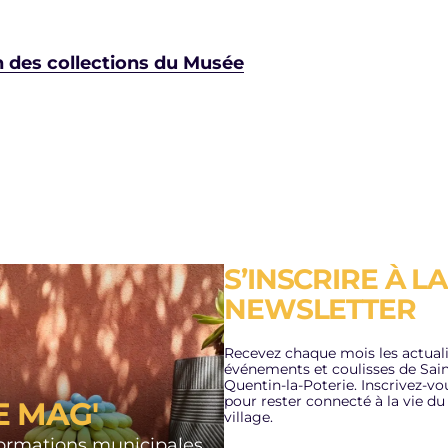
des collections du Musée
S’INSCRIRE À LA
ACE FRAICHEUR
PLAN CANICULE
NEWSLETTER
A RÉSIDENCE
3/07/2026
TONOMIE LES
Recevez chaque mois les actuali
DINS
événements et coulisses de Sain
LIRE L'ACTUALITÉ
Quentin-la-Poterie. Inscrivez-vo
pour rester connecté à la vie du
E MAG'
n de Fraicheur, la
village.
dence autonomie les
formations municipales