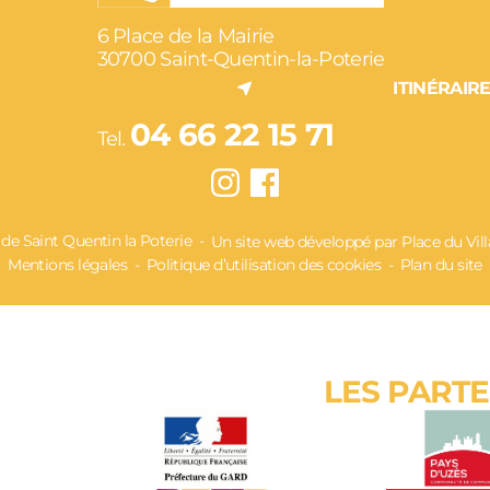
6 Place de la Mairie
30700 Saint-Quentin-la-Poterie
ITINÉRAIR
04 66 22 15 71
Tel.
 Saint Quentin la Poterie
Un site web développé par Place du Vil
Mentions légales
Politique d’utilisation des cookies
Plan du site
LES PART