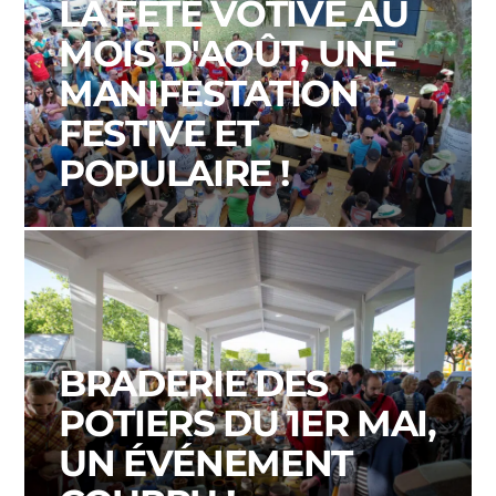
LA FÊTE VOTIVE AU
MOIS D'AOÛT, UNE
MANIFESTATION
FESTIVE ET
POPULAIRE !
BRADERIE DES
POTIERS DU 1ER MAI,
UN ÉVÉNEMENT