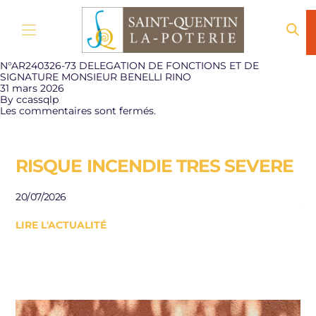
Aller au contenu
N°AR240326-73 DELEGATION DE FONCTIONS ET DE
SIGNATURE MONSIEUR BENELLI RINO
31 mars 2026
By
ccassqlp
Les commentaires sont fermés.
RISQUE INCENDIE TRES SEVERE
E
R
20/07/2026
J
LIRE L'ACTUALITÉ
Be
le
10/
LI