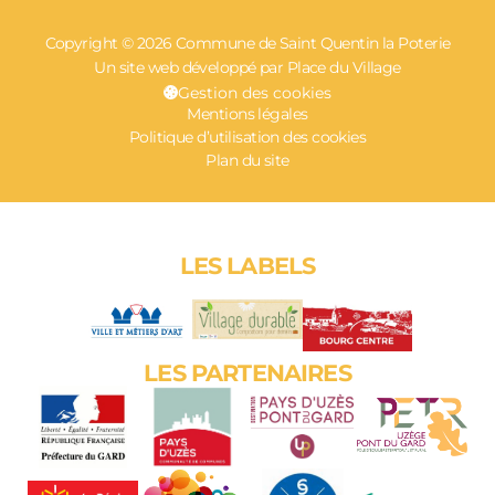
Copyright © 2026 Commune de Saint Quentin la Poterie
Un site web développé par Place du Village
Gestion des cookies
Mentions légales
Politique d’utilisation des cookies
Plan du site
LES LABELS
LES PARTENAIRES