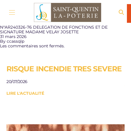
Aller au contenu
N°AR240326-76 DELEGATION DE FONCTIONS ET DE
SIGNATURE MADAME VELAY JOSETTE
31 mars 2026
By
ccassqlp
Les commentaires sont fermés.
RISQUE INCENDIE TRES SEVERE
E
R
20/07/2026
J
LIRE L'ACTUALITÉ
Be
le
10/
LI