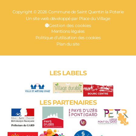
Copyright © 2026 Commune de Saint Quentin la Poterie
Un site web développé par Place du Village
Gestion des cookies
Mentions légales
Politique d’utilisation des cookies
Plan du site
LES LABELS
LES PARTENAIRES