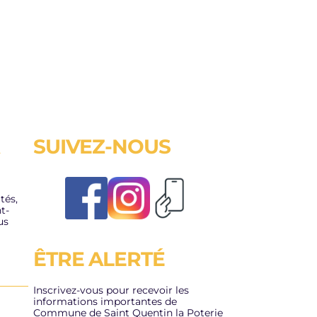
SUIVEZ-NOUS
GESTION DES
ENQUÊTE 
DECHETS CET ETE
EMPLOI 
INACTIVIT
tés,
2/07/2026
t-
us
19/06/2026
LIRE L'ACTUALITÉ
ÊTRE ALERTÉ
LIRE L'ACTUALITÉ
Inscrivez-vous pour recevoir les
informations importantes de
Commune de Saint Quentin la Poterie