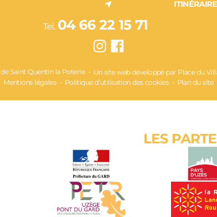
ITINÉRAIR
04 66 22 15 71
Tel.
 Saint Quentin la Poterie
Un site web développé par Place du Vil
Mentions légales
Politique d’utilisation des cookies
Plan du site
LES PART