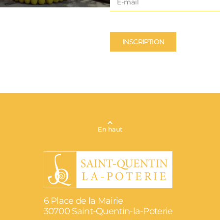
INSCRIPTION
En haut
6 Place de la Mairie
30700 Saint-Quentin-la-Poterie