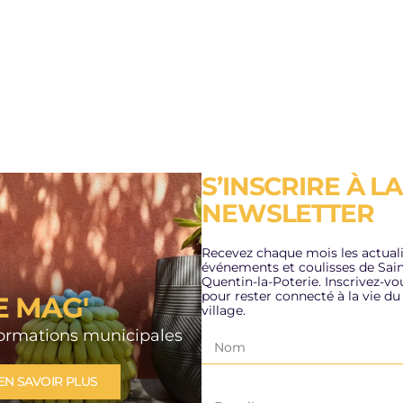
S’INSCRIRE À LA
ACE FRAICHEUR
PLAN CANICULE
NEWSLETTER
A RÉSIDENCE
3/07/2026
TONOMIE LES
Recevez chaque mois les actuali
DINS
événements et coulisses de Sain
LIRE L'ACTUALITÉ
Quentin-la-Poterie. Inscrivez-vo
pour rester connecté à la vie du
E MAG'
n de Fraicheur, la
village.
dence autonomie les
formations municipales
ns vous accueille
2026
EN SAVOIR PLUS
L'ACTUALITÉ