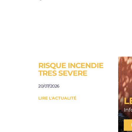
RISQUE INCENDIE
ESP
TRES SEVERE
A L
AU
20/07/2026
JAR
L
LIRE L'ACTUALITÉ
Besoi
rési
In
jardi
10/07/
LIRE 