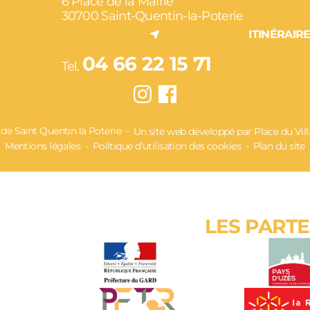
6 Place de la Mairie
30700 Saint-Quentin-la-Poterie
ITINÉRAIR
04 66 22 15 71
Tel.
 Saint Quentin la Poterie
Un site web développé par Place du Vil
Mentions légales
Politique d’utilisation des cookies
Plan du site
LES PART