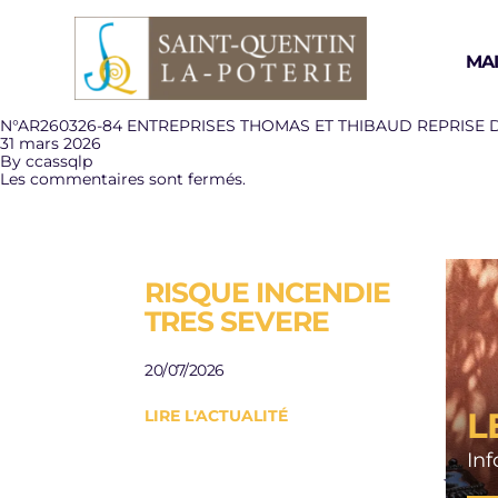
Aller au contenu
MAI
N°AR260326-84 ENTREPRISES THOMAS ET THIBAUD REPRISE 
31 mars 2026
By
ccassqlp
Les commentaires sont fermés.
RISQUE INCENDIE
ESP
TRES SEVERE
A L
AU
20/07/2026
JAR
L
LIRE L'ACTUALITÉ
Besoi
rési
In
jardi