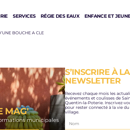
RIE
SERVICES
RÉGIE DES EAUX
ENFANCE ET JEUN
D’UNE BOUCHE A CLE
S’INSCRIRE À LA
ACE FRAICHEUR
PLAN CANICULE
NEWSLETTER
A RÉSIDENCE
3/07/2026
TONOMIE LES
Recevez chaque mois les actuali
DINS
événements et coulisses de Sain
LIRE L'ACTUALITÉ
Quentin-la-Poterie. Inscrivez-vo
pour rester connecté à la vie du
E MAG'
n de Fraicheur, la
village.
dence autonomie les
formations municipales
ns vous accueille