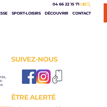
04 66 22 15 71
ESSE
SPORT-LOISIRS
DÉCOUVRIR
CONTACT
SUIVEZ-NOUS
GESTION DES
ENQUÊTE 
DECHETS CET ETE
EMPLOI 
INACTIVIT
tés,
2/07/2026
t-
us
19/06/2026
LIRE L'ACTUALITÉ
ÊTRE ALERTÉ
LIRE L'ACTUALITÉ