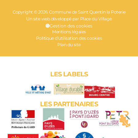
Copyright © 2026 Commune de Saint Quentin la Poterie
Un site web développé par Place du Village
Gestion des cookies
Mentions légales
Politique d’utilisation des cookies
Plan du site
LES LABELS
LES PARTENAIRES