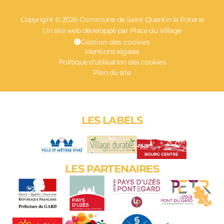
Copyright © 2026 Commune de Saint Quentin la Poterie
Un site web développé par Place du Village
Gestion des cookies
Mentions légales
Politique d’utilisation des cookies
Plan du site
LES LABELS
LES PARTENAIRES