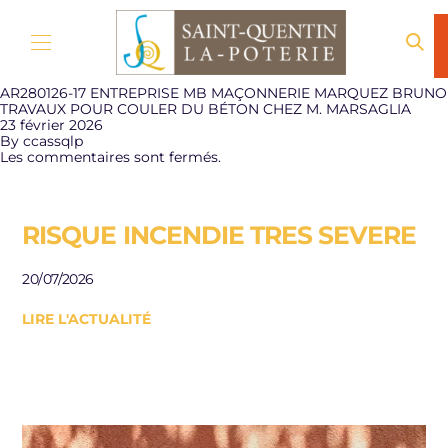
Aller au contenu
AR280126-17 ENTREPRISE MB MAÇONNERIE MARQUEZ BRUNO
TRAVAUX POUR COULER DU BÉTON CHEZ M. MARSAGLIA
23 février 2026
By
ccassqlp
Les commentaires sont fermés.
RISQUE INCENDIE TRES SEVERE
E
R
20/07/2026
J
LIRE L'ACTUALITÉ
Be
le
10/
LI