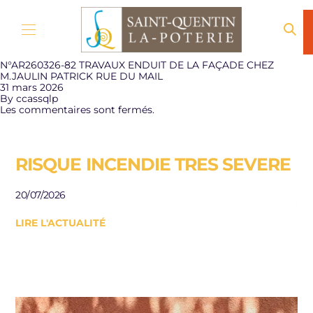
Aller au contenu
N°AR260326-82 TRAVAUX ENDUIT DE LA FAÇADE CHEZ
M.JAULIN PATRICK RUE DU MAIL
31 mars 2026
By
ccassqlp
Les commentaires sont fermés.
RISQUE INCENDIE TRES SEVERE
E
R
20/07/2026
J
LIRE L'ACTUALITÉ
Be
le
10/
LI