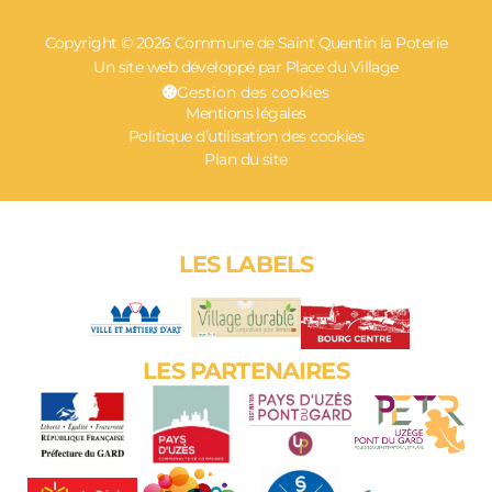
Copyright © 2026 Commune de Saint Quentin la Poterie
Un site web développé par Place du Village
Gestion des cookies
Mentions légales
Politique d’utilisation des cookies
Plan du site
LES LABELS
LES PARTENAIRES