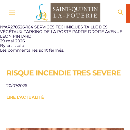
Aller au contenu
N°AR270526-164 SERVICES TECHNIQUES TAILLE DES
VÉGÉTAUX PARKING DE LA POSTE PARTIE DROITE AVENUE
LÉON PINTARD
29 mai 2026
By
ccassqlp
Les commentaires sont fermés.
RISQUE INCENDIE TRES SEVERE
E
R
20/07/2026
J
LIRE L'ACTUALITÉ
Be
le
10/
LI