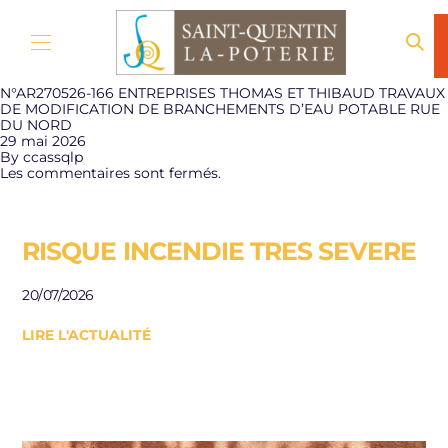
Aller au contenu
N°AR270526-166 ENTREPRISES THOMAS ET THIBAUD TRAVAUX
DE MODIFICATION DE BRANCHEMENTS D’EAU POTABLE RUE
DU NORD
29 mai 2026
By
ccassqlp
Les commentaires sont fermés.
RISQUE INCENDIE TRES SEVERE
E
R
20/07/2026
J
LIRE L'ACTUALITÉ
Be
le
10/
LI