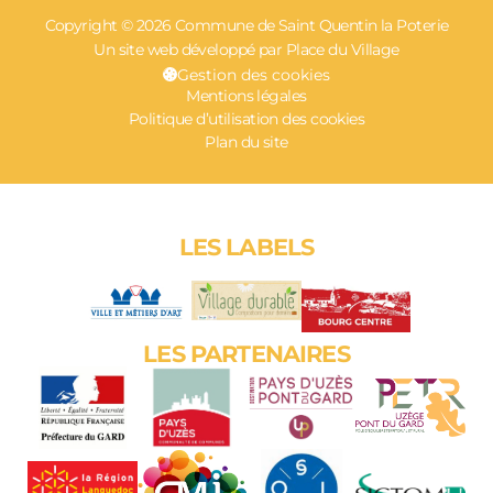
Copyright © 2026 Commune de Saint Quentin la Poterie
Un site web développé par Place du Village
Gestion des cookies
Mentions légales
Politique d’utilisation des cookies
Plan du site
LES LABELS
LES PARTENAIRES