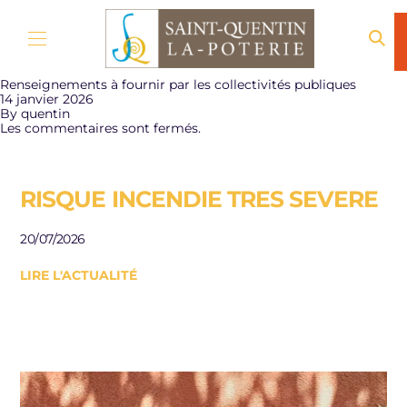
Aller au contenu
Renseignements à fournir par les collectivités publiques
14 janvier 2026
By
quentin
Les commentaires sont fermés.
RISQUE INCENDIE TRES SEVERE
E
R
20/07/2026
J
LIRE L'ACTUALITÉ
Be
le
10/
LI