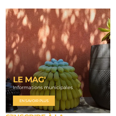
LI
LE MAG'
Informations municipales
EN SAVOIR PLUS