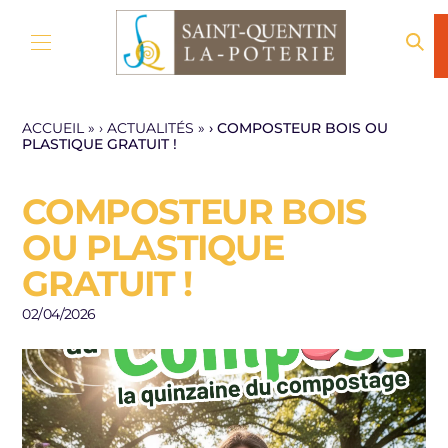
Aller au contenu
ACCUEIL
»
ACTUALITÉS
»
COMPOSTEUR BOIS OU
PLASTIQUE GRATUIT !
COMPOSTEUR BOIS
OU PLASTIQUE
GRATUIT !
02/04/2026