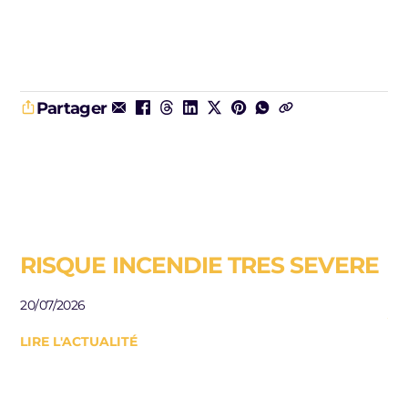
Partager
RISQUE INCENDIE TRES SEVERE
E
R
20/07/2026
J
LIRE L'ACTUALITÉ
Be
le
10/