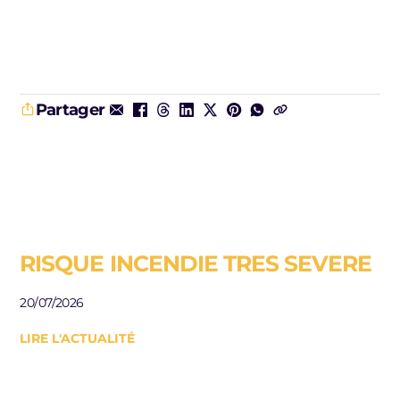
Partager
RISQUE INCENDIE TRES SEVERE
E
R
20/07/2026
J
LIRE L'ACTUALITÉ
Be
le
10/