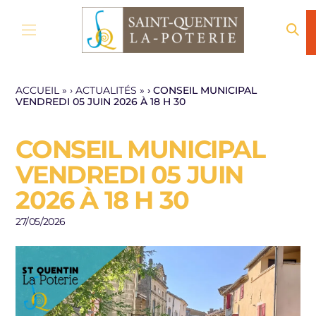
Aller au contenu
ACCUEIL
»
ACTUALITÉS
»
CONSEIL MUNICIPAL
VENDREDI 05 JUIN 2026 À 18 H 30
CONSEIL MUNICIPAL
VENDREDI 05 JUIN
2026 À 18 H 30
27/05/2026