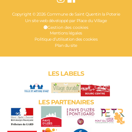
Copyright © 2026 Commune de Saint Quentin la Poterie
Un site web développé par Place du Village
Gestion des cookies
Mentions légales
Politique d’utilisation des cookies
Plan du site
LES LABELS
LES PARTENAIRES