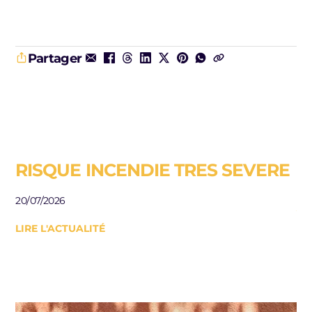
Partager
RISQUE INCENDIE TRES SEVERE
E
R
20/07/2026
J
LIRE L'ACTUALITÉ
Be
le
10/
LI