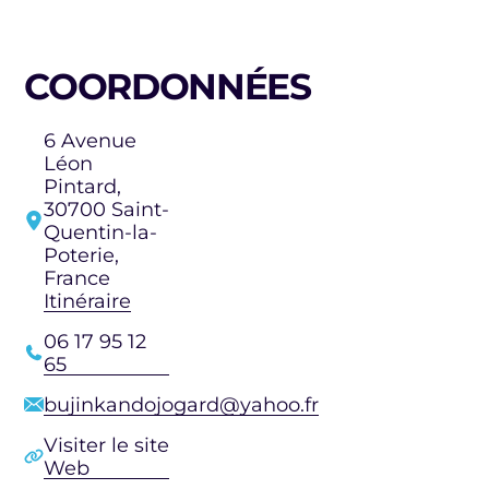
COORDONNÉES
6 Avenue
Léon
Pintard,
30700 Saint-
Quentin-la-
Poterie,
France
Itinéraire
06 17 95 12
65
bujinkandojogard@yahoo.fr
Visiter le site
Web