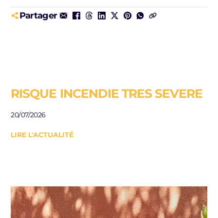
Partager
RISQUE INCENDIE TRES SEVERE
E
R
20/07/2026
J
LIRE L'ACTUALITÉ
Be
le
10/
LI