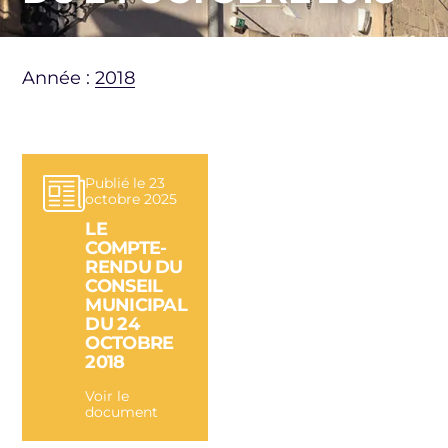
Année :
2018
Publié le 23
octobre 2025
LE
COMPTE-
RENDU DU
CONSEIL
MUNICIPAL
DU 24
OCTOBRE
2018
Voir le
document