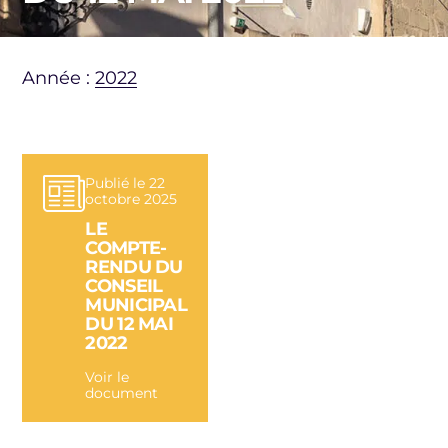
Année :
2022
Publié le 22
octobre 2025
LE
COMPTE-
RENDU DU
CONSEIL
MUNICIPAL
DU 12 MAI
2022
Voir le
document