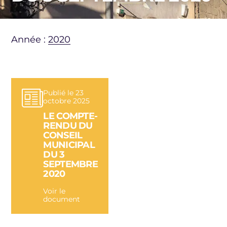
Année :
2020
Publié le 23
octobre 2025
LE COMPTE-
RENDU DU
CONSEIL
MUNICIPAL
DU 3
SEPTEMBRE
2020
Voir le
document