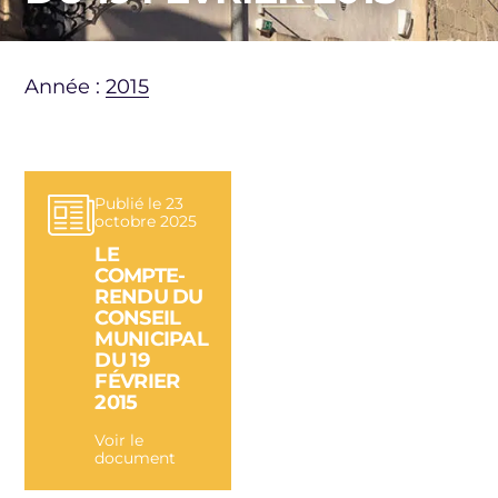
Année :
2015
Publié le 23
octobre 2025
LE
COMPTE-
RENDU DU
CONSEIL
MUNICIPAL
DU 19
FÉVRIER
2015
Voir le
document