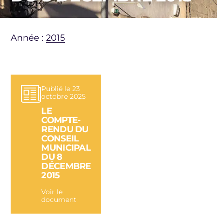
Année :
2015
Publié le 23
octobre 2025
LE
COMPTE-
RENDU DU
CONSEIL
MUNICIPAL
DU 8
DÉCEMBRE
2015
Voir le
document