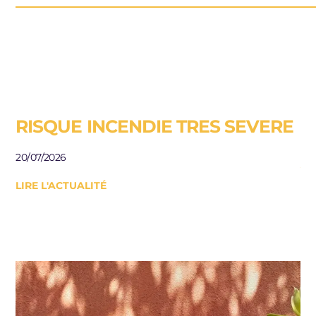
RISQUE INCENDIE TRES SEVERE
E
R
20/07/2026
J
LIRE L'ACTUALITÉ
Be
le
10/
LI