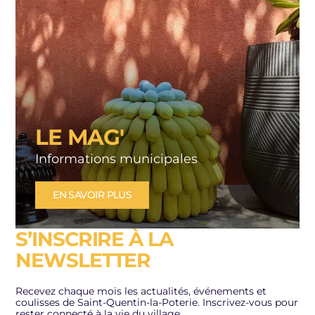
LE MAG'
Informations municipales
EN SAVOIR PLUS
S’INSCRIRE À LA
NEWSLETTER
Recevez chaque mois les actualités, événements et
coulisses de Saint-Quentin-la-Poterie. Inscrivez-vous pour
rester connecté à la vie du village.