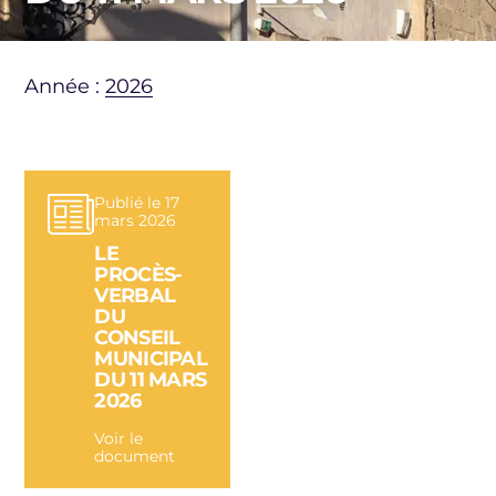
Année :
2026
Publié le 17
mars 2026
LE
PROCÈS-
VERBAL
DU
CONSEIL
MUNICIPAL
DU 11 MARS
2026
Voir le
document