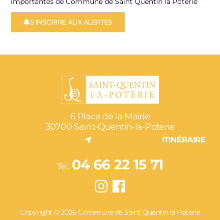
importantes de Commune de Saint Quentin la Poterie
S'INSCRIRE AUX ALERTES
6 Place de la Mairie
30700 Saint-Quentin-la-Poterie
ITINÉRAIRE
04 66 22 15 71
Tel.
Copyright © 2026 Commune de Saint Quentin la Poterie