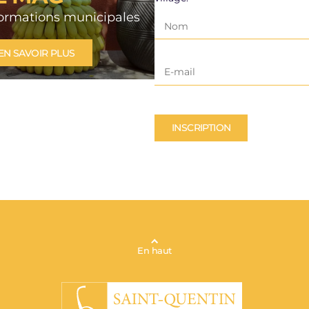
dence autonomie les
formations municipales
ns vous accueille
2026
EN SAVOIR PLUS
L'ACTUALITÉ
INSCRIPTION
En haut