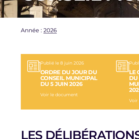
Année :
2026
Publié le 8 juin 2026
Publ
ORDRE DU JOUR DU
LE
CONSEIL MUNICIPAL
DU
DU 5 JUIN 2026
MUN
202
Voir le document
Voir
LES DÉLIBÉRATION