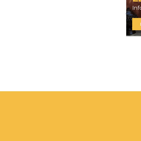
rési
In
jardi
10/07/
LIRE 