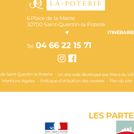
6 Place de la Mairie
30700 Saint-Quentin-la-Poterie
ITINÉRAIR
04 66 22 15 71
Tel.
 Saint Quentin la Poterie
Un site web développé par Place du Vil
Mentions légales
Politique d’utilisation des cookies
Plan du site
LES PART