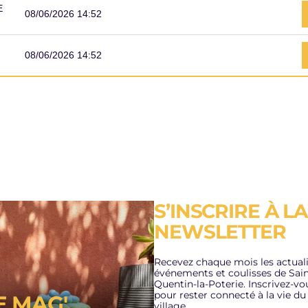
E
08/06/2026 14:52
08/06/2026 14:52
S’INSCRIRE À LA
ACE FRAICHEUR
PLAN CANICULE
NEWSLETTER
A RÉSIDENCE
3/07/2026
TONOMIE LES
Recevez chaque mois les actuali
DINS
événements et coulisses de Sain
LIRE L'ACTUALITÉ
Quentin-la-Poterie. Inscrivez-vo
pour rester connecté à la vie du
E MAG'
n de Fraicheur, la
village.