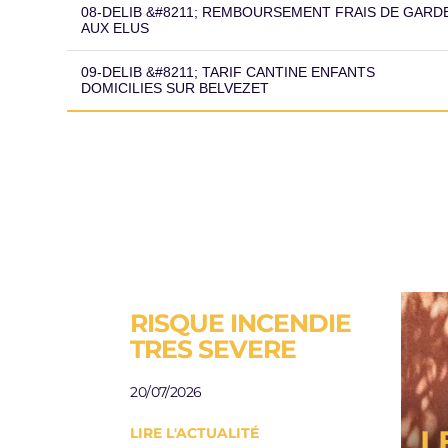
08-DELIB &#8211; REMBOURSEMENT FRAIS DE GARD
AUX ELUS
09-DELIB &#8211; TARIF CANTINE ENFANTS
DOMICILIES SUR BELVEZET
RISQUE INCENDIE
ESP
TRES SEVERE
A L
AU
20/07/2026
JAR
L
LIRE L'ACTUALITÉ
Besoi