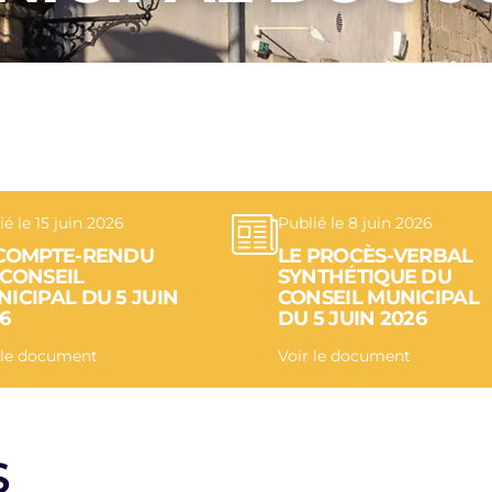
ié le 15 juin 2026
Publié le 8 juin 2026
 COMPTE-RENDU
LE PROCÈS-VERBAL
 CONSEIL
SYNTHÉTIQUE DU
ICIPAL DU 5 JUIN
CONSEIL MUNICIPAL
6
DU 5 JUIN 2026
 le document
Voir le document
S