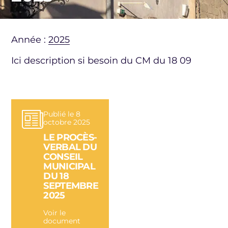
Année :
2025
Ici description si besoin du CM du 18 09
Publié le 8
octobre 2025
LE PROCÈS-
VERBAL DU
CONSEIL
MUNICIPAL
DU 18
SEPTEMBRE
2025
Voir le
document