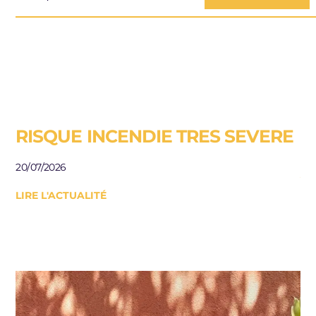
RISQUE INCENDIE TRES SEVERE
E
R
20/07/2026
J
LIRE L'ACTUALITÉ
Be
le
10/
LI