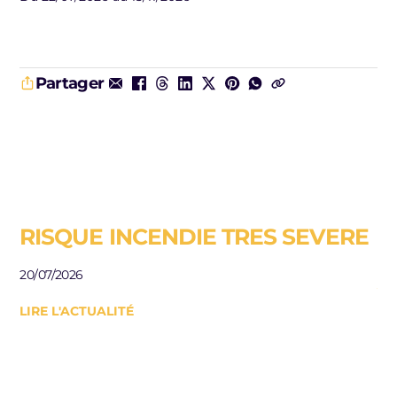
Partager
RISQUE INCENDIE TRES SEVERE
E
R
20/07/2026
J
LIRE L'ACTUALITÉ
Be
le
10/
LI