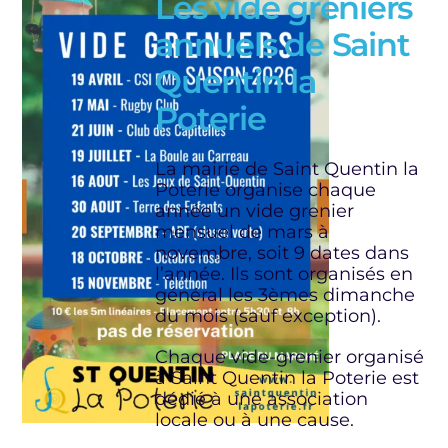
Les vide greniers
annuels de Saint
Quentin la
Poterie
La mairie de Saint Quentin la
Poterie organise chaque
année un vide grenier
mensuel de mars à
novembre, soit 9 dates dans
l’année. Ils sont organisés en
général les 3èmes dimanche
du mois (sauf exception).
Chaque vide-grenier organisé
à Saint Quentin la Poterie est
dédié à une association
locale ou à une cause.