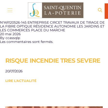
Aller au contenu
N°AR120526-145 ENTREPRISE CIRCET TRAVAUX DE TIRAGE DE
LA FIBRE OPTIQUE RÉSIDENCE AUTONOMIE LES JARDINS ET
LES COMMERCES PLACE DU MARCHE
20 mai 2026
By
ccassqlp
Les commentaires sont fermés.
RISQUE INCENDIE TRES SEVERE
E
R
20/07/2026
J
LIRE L'ACTUALITÉ
Be
le
10/
LI