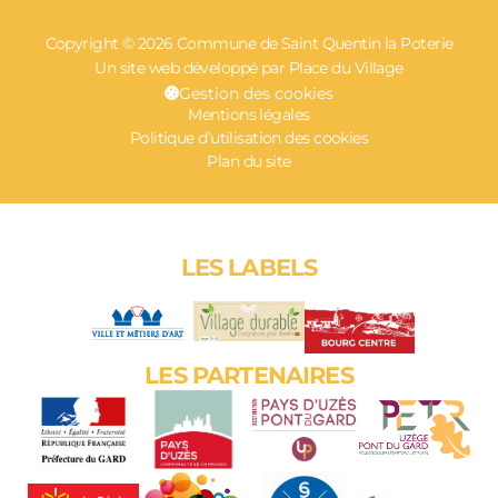
Copyright © 2026 Commune de Saint Quentin la Poterie
Un site web développé par Place du Village
Gestion des cookies
Mentions légales
Politique d’utilisation des cookies
Plan du site
LES LABELS
LES PARTENAIRES