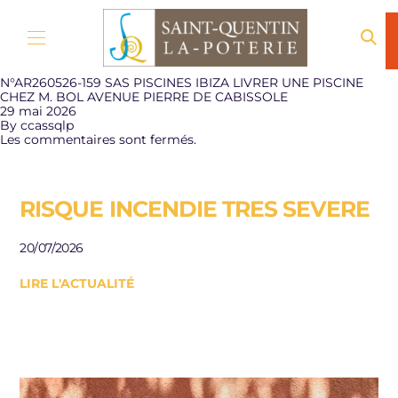
Aller au contenu
N°AR260526-159 SAS PISCINES IBIZA LIVRER UNE PISCINE
CHEZ M. BOL AVENUE PIERRE DE CABISSOLE
29 mai 2026
By
ccassqlp
Les commentaires sont fermés.
RISQUE INCENDIE TRES SEVERE
E
R
20/07/2026
J
LIRE L'ACTUALITÉ
Be
le
10/
LI