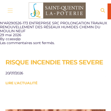
Aller au contenu
N°AR290526-173 ENTREPRISE SRC PROLONGATION TRAVAUX
RENOUVELLEMENT DES RÉSEAUX HUMIDES CHEMIN DU
MOULIN NEUF
29 mai 2026
By
ccassqlp
Les commentaires sont fermés.
RISQUE INCENDIE TRES SEVERE
E
R
20/07/2026
J
LIRE L'ACTUALITÉ
Be
le
10/
LI