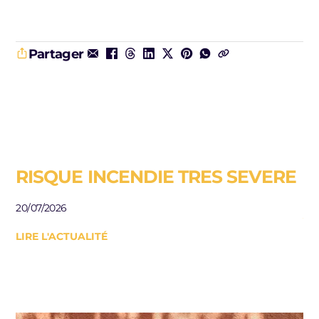
Partager
RISQUE INCENDIE TRES SEVERE
E
R
20/07/2026
J
LIRE L'ACTUALITÉ
Be
le
10/
LI