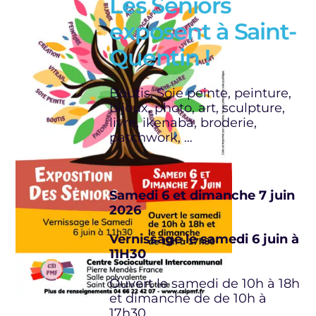
Les Séniors
exposent à Saint-
Quentin !
Boutis, Soie peinte, peinture,
bijoux, photo, art, sculpture,
livre, ikenaba, broderie,
patchwork, …
Samedi 6 et dimanche 7 juin
2026
Vernissage le samedi 6 juin à
11H30
Ouvert le samedi de 10h à 18h
et dimanche de de 10h à
17h30