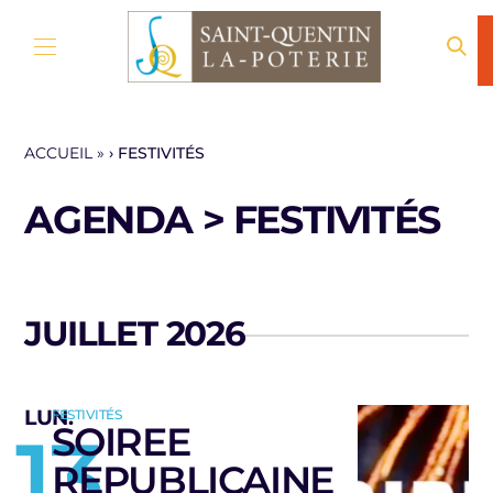
Aller au contenu
ACCUEIL
»
FESTIVITÉS
AGENDA > FESTIVITÉS
JUILLET 2026
LUN
.
FESTIVITÉS
SOIREE
13
REPUBLICAINE